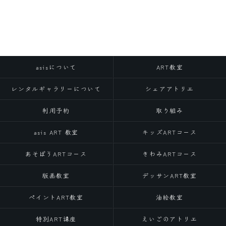
asisについて
ART教室
レンタルギャラリーについて
シェアアトリエ
利用予約
取り組み
asis ART 教室
キッズARTコース
あそぼうARTコース
きわみARTコース
版画教室
デッサンART教室
ペイントART教室
油絵教室
特別ART講座
えいごのアトリエ