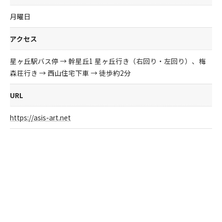
月曜日
アクセス
星ヶ丘駅バス停 → 幹星丘1 星ヶ丘行き（右回り・左回り）、梅
森荘行き → 西山住宅下車 → 徒歩約2分
URL
https://asis-art.net