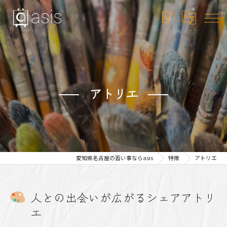
アトリエ
愛知県名古屋の習い事ならasis
特徴
アトリエ
人との出会いが広がるシェアアトリ
エ