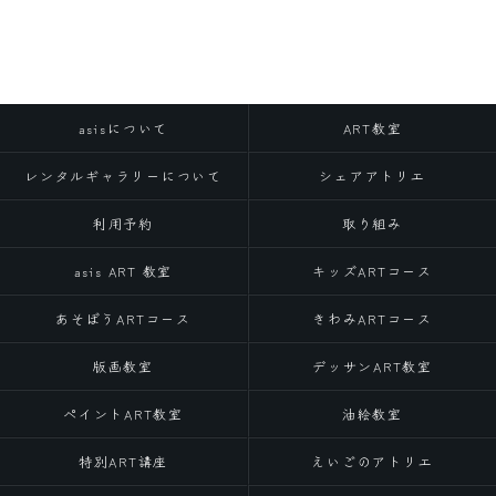
asisについて
ART教室
レンタルギャラリーについて
シェアアトリエ
利用予約
取り組み
asis ART 教室
キッズARTコース
あそぼうARTコース
きわみARTコース
版画教室
デッサンART教室
ペイントART教室
油絵教室
特別ART講座
えいごのアトリエ