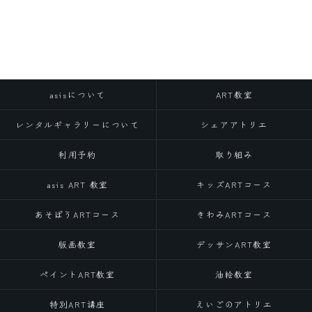
asisについて
ART教室
レンタルギャラリーについて
シェアアトリエ
利用予約
取り組み
asis ART 教室
キッズARTコース
あそぼうARTコース
きわみARTコース
版画教室
デッサンART教室
ペイントART教室
油絵教室
特別ART講座
えいごのアトリエ