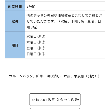
所要時間
3時間
他のデッサン教室や油絵教室と合わせて定員とさ
定員
せていただきます。（水曜、木曜 6名 金曜、日
曜 3名）
水曜日 ① ②
木曜日 ① ②
曜日
金曜日 ① ②
日曜日 ① ②
カルトンバック、鉛筆、練り消し、木炭、木炭紙（別売り）
asis ART教室 入会申し込み