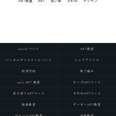
ART教室
ART
習い事
きわみ
デッサン
asisについて
ART教室
レンタルギャラリーについて
シェアアトリエ
利用予約
取り組み
asis ART 教室
キッズARTコース
あそぼうARTコース
きわみARTコース
版画教室
デッサンART教室
ペイントART教室
油絵教室