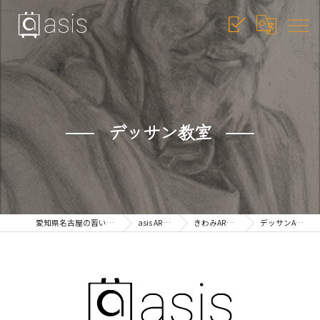
デッサン教室
愛知県名古屋の習い事ならasis
asis ART 教室
きわみARTコース
デッサンART教室