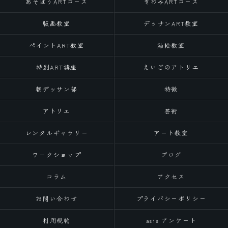
あそぼうARTコース
きわみARTコース
版画教室
デッサンART教室
ペイントART教室
油絵教室
特別ART講座
えいごのアトリエ
朝デッサン部
特徴
アトリエ
芸術
レンタルギャラリー
アート教室
ワークショップ
ブログ
コラム
アクセス
お問い合わせ
プライバシーポリシー
利用規約
asis アンケート