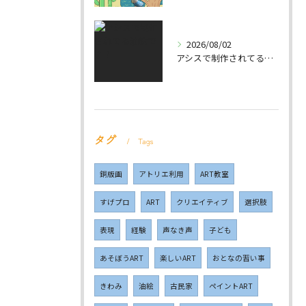
2026/08/02
アシスで制作されてる油絵です！
タグ
Tags
銅版画
アトリエ利用
ART教室
すげプロ
ART
クリエイティブ
選択肢
表現
経験
声なき声
子ども
あそぼうART
楽しいART
おとなの習い事
きわみ
油絵
古民家
ペイントART