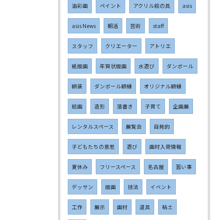
油彩画
ペイント
アクリル絵の具
asis
asis News
朝活
芸術
staff
スタッフ
クリエーター
アトリエ
紙版画
年賀状版画
水遊び
ダンボール
額装
ダンボール額縁
オリジナル額縁
絵画
造形
落書き
子育て
企画展
レンタルスペース
展覧会
自発的
子どもたちの意思
遊び
画材入荷情報
夏休み
フリースペース
名古屋
習い事
デッサン
版画
技法
イベント
工作
展示
画材
道具
粘土