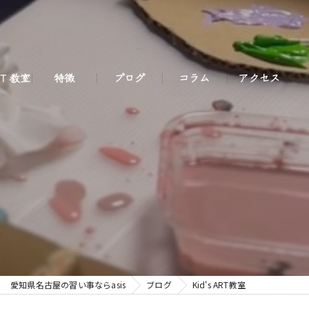
ART 教室
特徴
ブログ
コラム
アクセス
ズARTコース
アトリエ
ーについて
ぼうARTコース
芸術
みARTコース
レンタルギャラリー
版画教室
アート教室
デッサンART教室
ワークショップ
ペイントART教室
愛知県名古屋の習い事ならasis
ブログ
Kid's ART教室
油絵教室