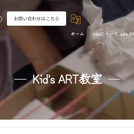
0
お問い合わせはこちら
ホーム
asisについて
asis 
ART教室
キッ
レンタルギャラリ
あそ
Kid's ART教室
シェアアトリエ
きわ
利用予約
取り組み