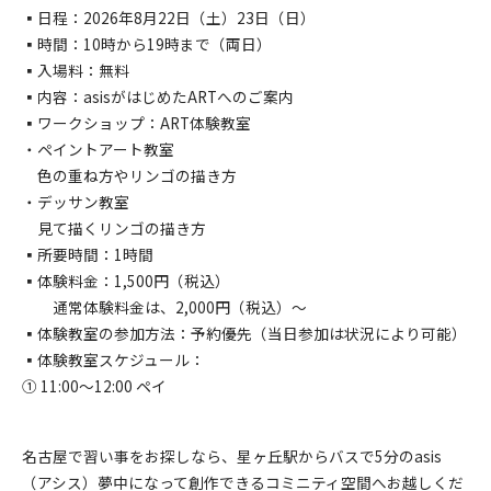
▪️日程：2026年8月22日（土）23日（日）
▪️時間：10時から19時まで（両日）
▪️入場料：無料
▪️内容：asisがはじめたARTへのご案内
▪️ワークショップ：ART体験教室
・ペイントアート教室
色の重ね方やリンゴの描き方
・デッサン教室
見て描くリンゴの描き方
▪️所要時間：1時間
▪️体験料金：1,500円（税込）
通常体験料金は、2,000円（税込）〜
▪️体験教室の参加方法：予約優先（当日参加は状況により可能）
▪️体験教室スケジュール：
① 11:00〜12:00 ペイ
名古屋で習い事をお探しなら、星ヶ丘駅からバスで5分のasis
（アシス）夢中になって創作できるコミニティ空間へお越しくだ