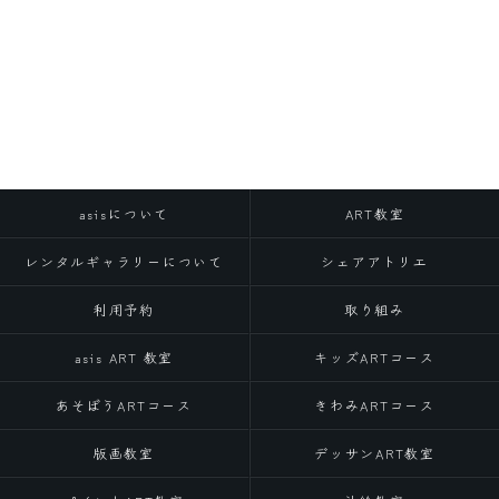
asisについて
ART教室
レンタルギャラリーについて
シェアアトリエ
利用予約
取り組み
asis ART 教室
キッズARTコース
あそぼうARTコース
きわみARTコース
版画教室
デッサンART教室