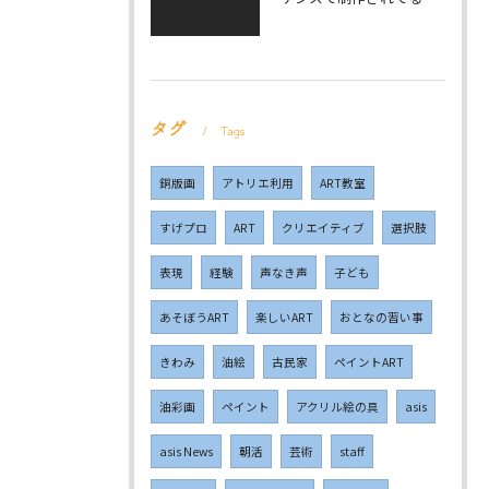
タグ
Tags
銅版画
アトリエ利用
ART教室
すげプロ
ART
クリエイティブ
選択肢
表現
経験
声なき声
子ども
あそぼうART
楽しいART
おとなの習い事
きわみ
油絵
古民家
ペイントART
油彩画
ペイント
アクリル絵の具
asis
asis News
朝活
芸術
staff