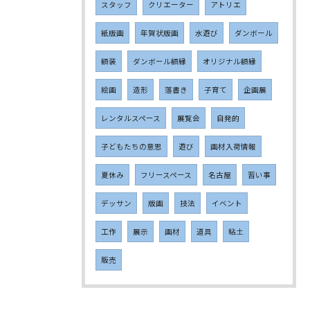
スタッフ
クリエーター
アトリエ
紙版画
年賀状版画
水遊び
ダンボール
額装
ダンボール額縁
オリジナル額縁
絵画
造形
落書き
子育て
企画展
レンタルスペース
展覧会
自発的
子どもたちの意思
遊び
画材入荷情報
夏休み
フリースペース
名古屋
習い事
デッサン
版画
技法
イベント
工作
展示
画材
道具
粘土
販売