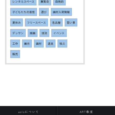
レンタルスペース
展覧会
自発的
子どもたちの意思
遊び
画材入荷情報
夏休み
フリースペース
名古屋
習い事
デッサン
版画
技法
イベント
工作
展示
画材
道具
粘土
販売
asisについて
ART教室