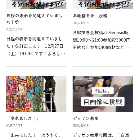
日程の表示を間違えていまし
お絵描き会 投稿
た！💦
2025/12/13
2025/12/14
お絵描き会投稿atelier.asis時
日程の表示を間違えていまし
間19:00〜21:00参加費3000円
た！💦訂正します。12月27日
予約なし参加OK‼︎画材など、
（土）19:00〜です！よろしく
手ぶらでオッケー‼︎飲食物の持
お願いします。#水墨画#art体
ち込みオッケー🙆‍♀️「なんでも
験当店でご利用いただける電
お絵描き会」では、画材の特
子決済のご案内下記よりお選
性や技法を紹介しながら、
びいただけます。PayPayでお
い…
支払い…
「出来ました！」
デッサン教室
2025/12/13
2025/12/13
「出来ました！」ようやく、
デッサン教室今回は、「自画