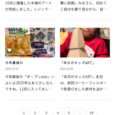
10月に開催した木端のアート
像に挑戦」みなさん、初めて
が完成しました。レジンで固
ご自分を鏡で見ながら、自画
めるなどの時間に苦労してし
像を描いていただきました。
まいました。ご参加いただい
初めてだけに、真剣に描き方
た方々をはじめ、ご協力いた
を聞いていただき、描いてい
だきましたみなさま。大変お
ただきましたが、、、。え？
待たせ…
え？？…
今年最後の
「本日のキッズART」
2025/12/10
2025/12/06
今年最後の「オープンasis」い
「本日のキッズART」本日
よいよ2025年もあと少しなん
は、前回コーヒーフィルター
ですね。12月に入ってました
で色遊びをした素材を活かし
ね。そして、今年1月から続け
て、インディアンテントを作
てきたオープンasisですが、
りました。自分で、葉っぱや
12回目を迎えます。当初の盛
枝を拾って、グルーガンで着
1
2
3
4
5
...
29
り上がりを超える、オープン
けたり、ボンドで着けて自分