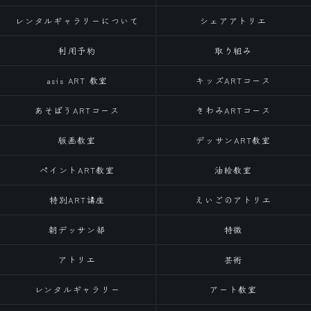
レンタルギャラリーについて
シェアアトリエ
利用予約
取り組み
asis ART 教室
キッズARTコース
あそぼうARTコース
きわみARTコース
版画教室
デッサンART教室
ペイントART教室
油絵教室
特別ART講座
えいごのアトリエ
朝デッサン部
特徴
アトリエ
芸術
レンタルギャラリー
アート教室