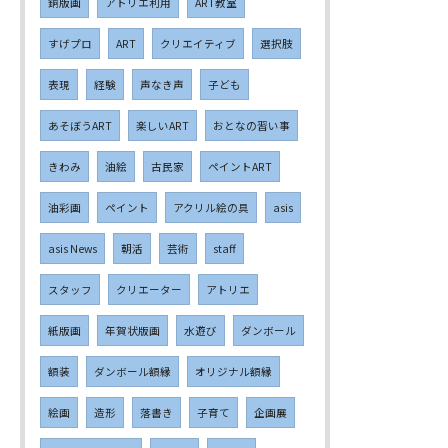
銅版画
アトリエ利用
ART教室
すげプロ
ART
クリエイティブ
選択肢
表現
経験
声なき声
子ども
あそぼうART
楽しいART
おとなの習い事
きわみ
油絵
古民家
ペイントART
油彩画
ペイント
アクリル絵の具
asis
asis News
朝活
芸術
staff
スタッフ
クリエーター
アトリエ
紙版画
年賀状版画
水遊び
ダンボール
額装
ダンボール額縁
オリジナル額縁
絵画
造形
落書き
子育て
企画展