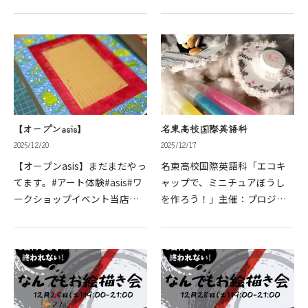
験＆アート書き初め・・・500
一環とのことでした。いろん
円（税込）13:00～16:00プラ
なアイデアが、ステキな帽子
イマーコース5センチ角＋9セ
になりました。楽しいひとと
ンチ角＋トラベリングタイ
きだったねー。#名東高校#ア
ル・・…
ート体…
【オープンasis】
名東高校国際英語科
2025/12/20
2025/12/17
【オープンasis】まだまだやっ
名東高校国際英語科「エコキ
てます。#アート体験#asis#ワ
ャップで、ミニチュアぼうし
ークショップイベント当店で
を作ろう！」主催：プロジェ
ご利用いただける電子決済の
クトC.A.P.参加費：無料対象：
ご案内下記よりお選びいただ
小学1年生以上（保護者の方も
けます。PayPayでお支払い
参加可能）予約は、フォーム
auPAYでお支払いメルペイで
より抽選で行います。【ワー
お支払い
ルド…